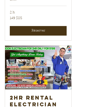
2 h
149
149 $US
dollars
des
États-
Unis
Réserver
2hr Rental
electrician