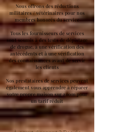
Nous offrons des réductions
militaires / vétérinaires pour nos
membres honorés du service
Tous les fournisseurs de services
sont soumis à des tests de dépistage
de drogue, à une vérification des
antécédents et à une vérification
des connaissances avant de servir
les clients
Nos prestataires de services peuvent
également vous apprendre à réparer
votre propre maison sur zoom pour
un tarif réduit