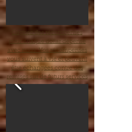
Gagnez des récompenses
pour chaque dollar dépensé
avec nous. Vos récompenses
vous suivent à vie et peuvent
être échangées contre des
remises sur de futurs services