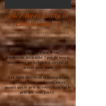
24/7 Availability in
LansinLansing
Nous offrons des services d'urgence à
domicile 24 heures sur 24 à une fraction
du coût de nos concurrents
. Fuite de gaz? Fuite d'eau?
disjoncteur déclenché ? pas de soucis,
nous avons un technicien certifié et
assuré pour vous
. Les devis directement transparents
éliminent toute confusion, soyez
assuré que le prix de votre devis est le
prix que vous payez