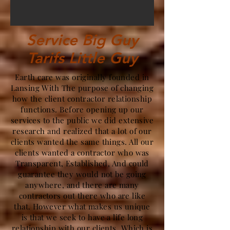
Service Big Guy
Tarifs Little Guy
Earth care was originally founded in
Lansing With The purpose of changing
how the client contractor relationship
functions. Before opening up our
services to the public we did extensive
research and realized that a lot of our
clients wanted the same things. All our
clients wanted a contractor who was
Transparent, Established, And could
guarantee they would not be going
anywhere, and there are many
contractors out there who are like
that. However what makes us unique
is that we seek to have a life long
relationship with our clients. Which is