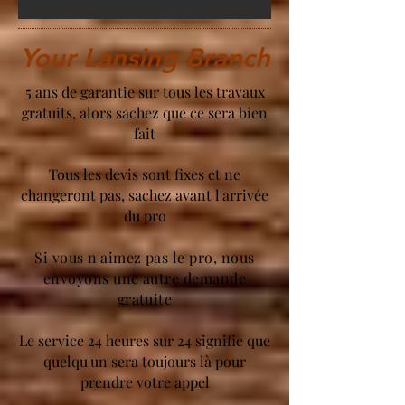
Your Lansing Branch
5 ans de garantie sur tous les travaux
gratuits, alors sachez que ce sera bien
fait
Tous les devis sont fixes et ne
changeront pas, sachez avant l'arrivée
du pro
Si vous n'aimez pas le pro, nous
envoyons une autre demande
gratuite
Le service 24 heures sur 24 signifie que
quelqu'un sera toujours là pour
prendre votre appel