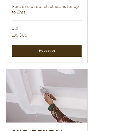
Rent one of our electricians for up
to 2hrs
2 h
199
199 $US
dollars
des
États-
Unis
Réserver