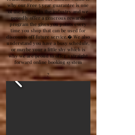
why our Free 5 year guarantee is one
of the longest in the industry and we
proudly offer a generous rewards
program the gives you points every
time you shop that can be used for
discounts off future service.� We also
understand you have a busy schedule,
or maybe your a little shy which is
why we are proud to offer a straight
forward online booking system
?