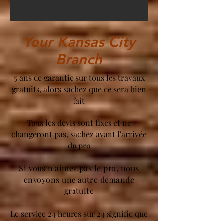
Your Kansas City
Branch
5 ans de garantie sur tous les travaux
gratuits, alors sachez que ce sera bien
fait
Tous les devis sont fixes et ne
changeront pas, sachez avant l'arrivée
du pro
Si vous n'aimez pas le pro, nous
envoyons une autre demande
gratuite
Le service 24 heures sur 24 signifie que