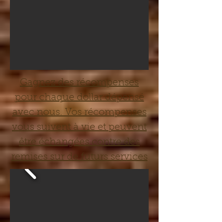
Gagnez des récompenses
pour chaque dollar dépensé
avec nous. Vos récompenses
vous suivent à vie et peuvent
être échangées contre des
remises sur de futurs services