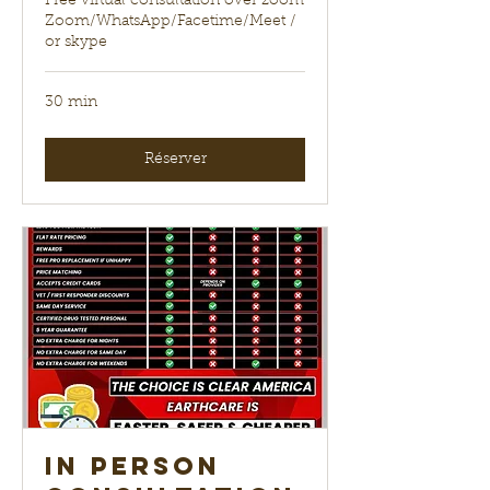
Free virtual consultation over zoom
Zoom/WhatsApp/Facetime/Meet /
or skype
30 min
Réserver
In Person