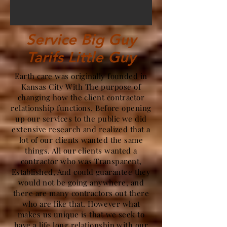
Service Big Guy
Tarifs Little Guy
Earth care was originally founded in
Kansas City With The purpose of
changing how the client contractor
relationship functions. Before opening
up our services to the public we did
extensive research and realized that a
lot of our clients wanted the same
things. All our clients wanted a
contractor who was Transparent,
Established, And could guarantee they
would not be going anywhere, and
there are many contractors out there
who are like that. However what
makes us unique is that we seek to
have a life long relationship with our