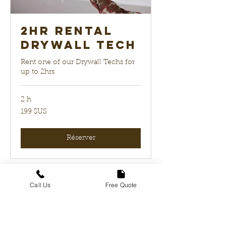
2hr Rental
Drywall Tech
Rent one of our Drywall Techs for
up to 2hrs
2 h
199
199 $US
dollars
des
États-
Unis
Réserver
Call Us
Free Quote