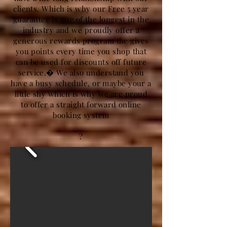
clients. Which is why our Free 5 year
guarantee is one of the longest in the
industry and we proudly offer a
generous rewards program the gives
you points every time you shop that
can be used for discounts off future
service.� We also understand you
have a busy schedule, or maybe your a
little shy which is why we are proud
to offer a straight forward online
booking system
?