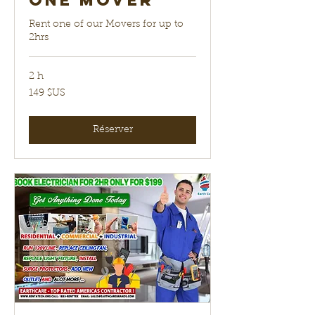
One Mover
Rent one of our Movers for up to
2hrs
2 h
149
149 $US
dollars
des
États-
Unis
Réserver