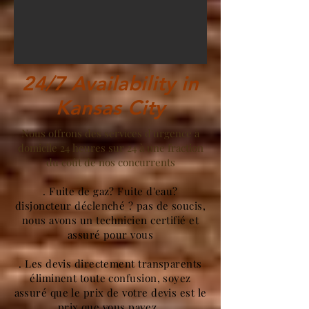
24/7 Availability in
Kansas City
Nous offrons des services d'urgence à
domicile 24 heures sur 24 à une fraction
du coût de nos concurrents
. Fuite de gaz? Fuite d'eau?
disjoncteur déclenché ? pas de soucis,
nous avons un technicien certifié et
assuré pour vous
. Les devis directement transparents
éliminent toute confusion, soyez
assuré que le prix de votre devis est le
prix que vous payez