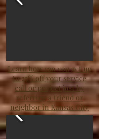
Learn how can you get up
to 25% off your service
call or project just by
referring a friend or
neighbor in Kansas City