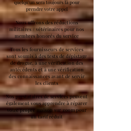
quelqu'un sera toujours là pour
prendre votre appel
Nous offrons des réductions
militaires / vétérinaires pour nos
membres honorés du service
Tous les fournisseurs de services
sont soumis à des tests de dépistage
de drogue, à une vérification des
antécédents et à une vérification
des connaissances avant de servir
les clients
Nos prestataires de services peuvent
également vous apprendre à réparer
votre propre maison sur zoom pour
un tarif réduit