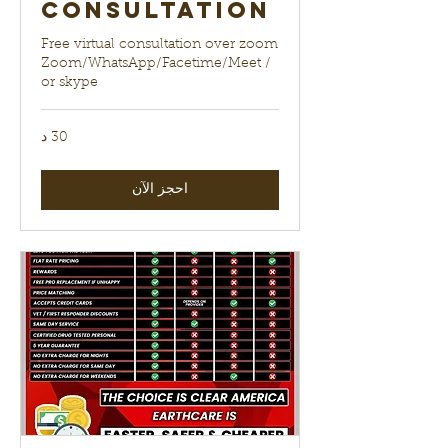
Consultation
Free virtual consultation over zoom
Zoom/WhatsApp/Facetime/Meet /
or skype
30 د
احجز الآن