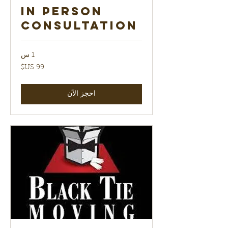
In Person
Consultation
1 س
99
دولار
أمريكي
احجز الآن