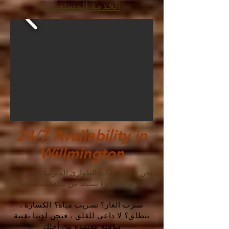
الخدمة المستقبلية
24/7 Availability in
Willmington
نحن نقدم خدمات الطوارئ المنزلية على مدار
24 ساعة بجزء بسيط من تكلفة منافسينا
. تسرب الغاز؟ تسريب مياه؟ الكسارة
تنطلق؟ لا داعي للقلق ، فنحن لدينا تقنية
مؤمنة معتمدة من أجلك