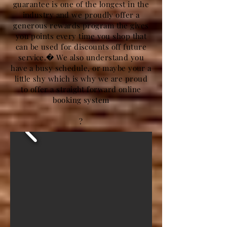
guarantee is one of the longest in the
industry and we proudly offer a
generous rewards program the gives
you points every time you shop that
can be used for discounts off future
service.� We also understand you
have a busy schedule, or maybe your a
little shy which is why we are proud
to offer a straight forward online
booking system
?