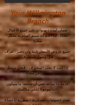
Your Willmington
Branch
ضمان لمدة 5 سنوات على جميع الأعمال
مجانًا ، لذا اعلم أنه سيتم القيام به بشكل
صحيح
جميع عروض الأسعار ثابتة ولن تتغير ، تعرف
قبل وصول المحترف
إذا كنت لا تحب المحترف ، فنحن نرسل
طلبًا آخر مجانًا
خدمة 24 ساعة تعني أن شخصًا ما سيكون
دائمًا موجودًا لتلقي مكالمتك
نقدم خصومات عسكرية / بيطرية لأعضاء