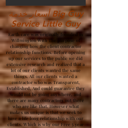
أسعار خدمة Big Guy
Service Little Guy
Earth care was originally founded in
Willmington With The purpose of
changing how the client contractor
relationship functions. Before opening
up our services to the public we did
extensive research and realized that a
lot of our clients wanted the same
things. All our clients wanted a
contractor who was Transparent,
Established, And could guarantee they
would not be going anywhere, and
there are many contractors out there
who are like that. However what
makes us unique is that we seek to
have a life long relationship with our
clients. Which is why our Free 5 year