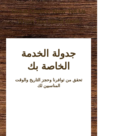
Great Choice, Now Tell Us
When You Need them
جدولة الخدمة
الخاصة بك
تحقق من توافرنا وحجز التاريخ والوقت
المناسبين لك