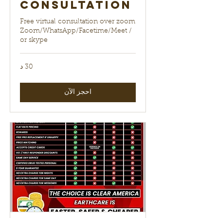
Consultation
Free virtual consultation over zoom
Zoom/WhatsApp/Facetime/Meet /
or skype
30 د
احجز الآن