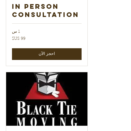
In Person
Consultation
1 س
99
دولار
أمريكي
احجز الآن