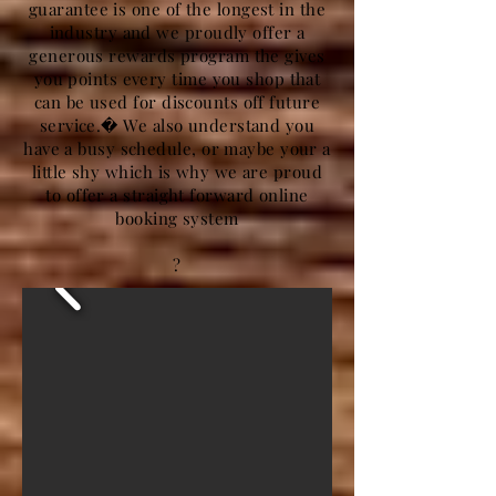
guarantee is one of the longest in the
industry and we proudly offer a
generous rewards program the gives
you points every time you shop that
can be used for discounts off future
service.� We also understand you
have a busy schedule, or maybe your a
little shy which is why we are proud
to offer a straight forward online
booking system
?