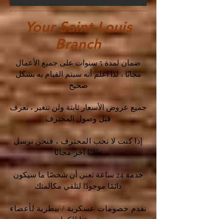
Your Saint Louis
Branch
ضمان لمدة 5 سنوات على جميع الأعمال
مجانًا ، لذا اعلم أنه سيتم القيام به بشكل
صحيح
جميع عروض الأسعار ثابتة ولن تتغير ، تعرف
قبل وصول المحترف
إذا كنت لا تحب المحترف ، فنحن نرسل
طلبًا آخر مجانًا
خدمة 24 ساعة تعني أن شخصًا ما سيكون
دائمًا موجودًا لتلقي مكالمتك
نقدم خصومات عسكرية / بيطرية لأعضاء