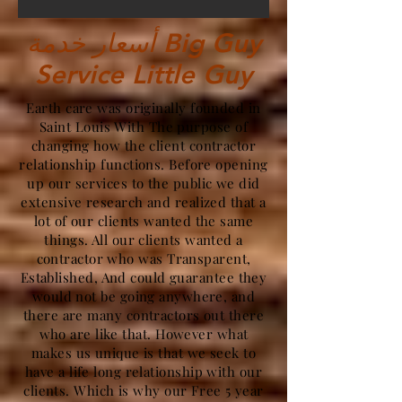
أسعار خدمة Big Guy
Service Little Guy
Earth care was originally founded in
Saint Louis With The purpose of
changing how the client contractor
relationship functions. Before opening
up our services to the public we did
extensive research and realized that a
lot of our clients wanted the same
things. All our clients wanted a
contractor who was Transparent,
Established, And could guarantee they
would not be going anywhere, and
there are many contractors out there
who are like that. However what
makes us unique is that we seek to
have a life long relationship with our
clients. Which is why our Free 5 year