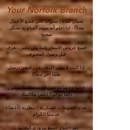
Your Norfolk Branch
ضمان لمدة 5 سنوات على جميع الأعمال
مجانًا ، لذا اعلم أنه سيتم القيام به بشكل
صحيح
جميع عروض الأسعار ثابتة ولن تتغير ، تعرف
قبل وصول المحترف
إذا كنت لا تحب المحترف ، فنحن نرسل
طلبًا آخر مجانًا
خدمة 24 ساعة تعني أن شخصًا ما سيكون
دائمًا موجودًا لتلقي مكالمتك
نقدم خصومات عسكرية / بيطرية لأعضاء
خدمتنا الكرام
يتم اختبار جميع مزودي الخدمة ،