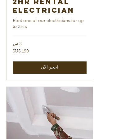
2hr Rental
electrician
Rent one of our electricians for up
to 2hrs
2 س
199
دولار
أمريكي
احجز الآن