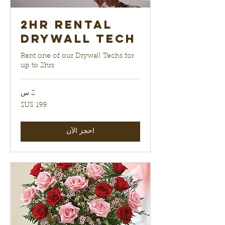
2hr Rental
Drywall Tech
Rent one of our Drywall Techs for
up to 2hrs
2 س
199
دولار
أمريكي
احجز الآن