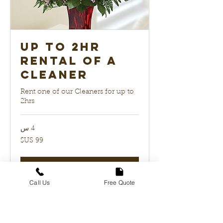
up to 2hr
Rental of a
Cleaner
Rent one of our Cleaners for up to
2hrs
4 س
99
دولار
أمريكي
احجز الآن
Call Us
Free Quote