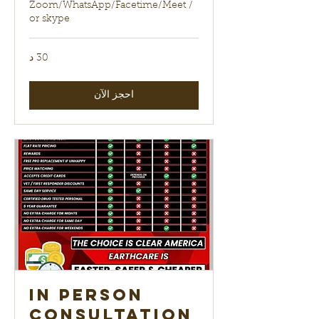
Zoom/WhatsApp/Facetime/Meet /
or skype
30 د
احجز الآن
In Person
Consultation