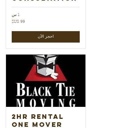
1 س
99
دولار
أمريكي
احجز الآن
2hr Rental
One Mover