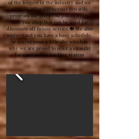
of the longest in the industry and we
proudly offer a generous rewards
program the gives you points every
time you shop that can be used for
discounts off future service.� We also
understand you have a busy schedule,
or maybe your a little shy which is
why we are proud to offer a straight
forward online booking system
?