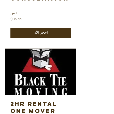
1 س
99
دولار
أمريكي
احجز الآن
2hr Rental
One Mover