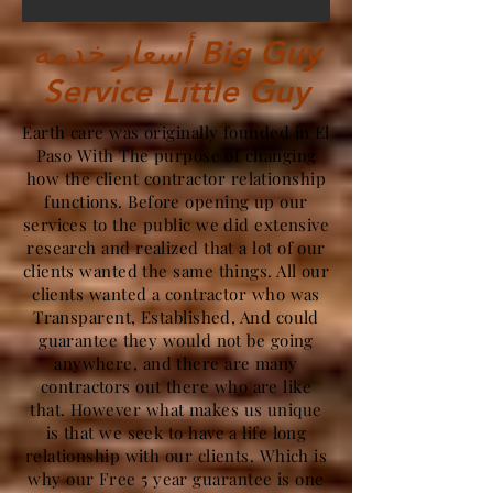
أسعار خدمة Big Guy
Service Little Guy
Earth care was originally founded in El
Paso With The purpose of changing
how the client contractor relationship
functions. Before opening up our
services to the public we did extensive
research and realized that a lot of our
clients wanted the same things. All our
clients wanted a contractor who was
Transparent, Established, And could
guarantee they would not be going
anywhere, and there are many
contractors out there who are like
that. However what makes us unique
is that we seek to have a life long
relationship with our clients. Which is
why our Free 5 year guarantee is one