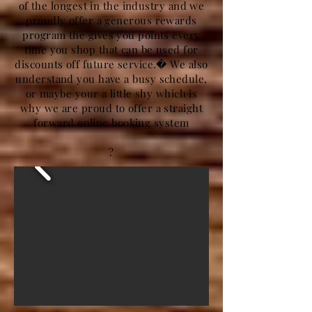
of the longest in the industry and we
proudly offer a generous rewards
program the gives you points every
time you shop that can be used for
discounts off future service.� We also
understand you have a busy schedule,
or maybe your a little shy which is
why we are proud to offer a straight
forward online booking system
?