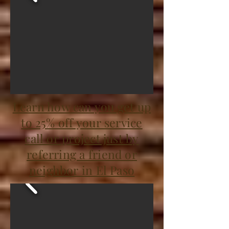
Learn how can you get up
to 25% off your service
call or project just by
referring a friend or
neighbor in El Paso