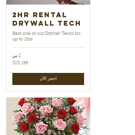
2hr Rental
Drywall Tech
Rent one of our Drywall Techs for
up to 2hrs
2 س
199
دولار
أمريكي
احجز الآن