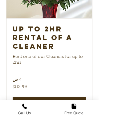
up to 2hr
Rental of a
Cleaner
Rent one of our Cleaners for up to
2hrs
4 س
99
دولار
أمريكي
احجز الآن
Call Us
Free Quote