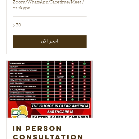
Zoom/WhatsApp/Facetime/Meet /
or skype
30 د
احجز الآن
In Person
Consultation