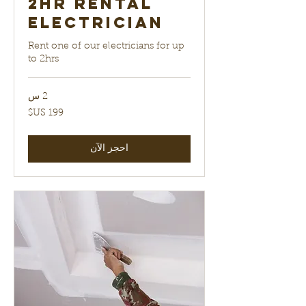
2hr Rental
electrician
Rent one of our electricians for up
to 2hrs
2 س
199
دولار
أمريكي
احجز الآن