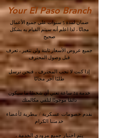
Your El Paso Branch
ضمان لمدة 5 سنوات على جميع الأعمال
مجانًا ، لذا اعلم أنه سيتم القيام به بشكل
صحيح
جميع عروض الأسعار ثابتة ولن تتغير ، تعرف
قبل وصول المحترف
إذا كنت لا تحب المحترف ، فنحن نرسل
طلبًا آخر مجانًا
خدمة 24 ساعة تعني أن شخصًا ما سيكون
دائمًا موجودًا لتلقي مكالمتك
نقدم خصومات عسكرية / بيطرية لأعضاء
خدمتنا الكرام
يتم اختبار جميع مزودي الخدمة ،