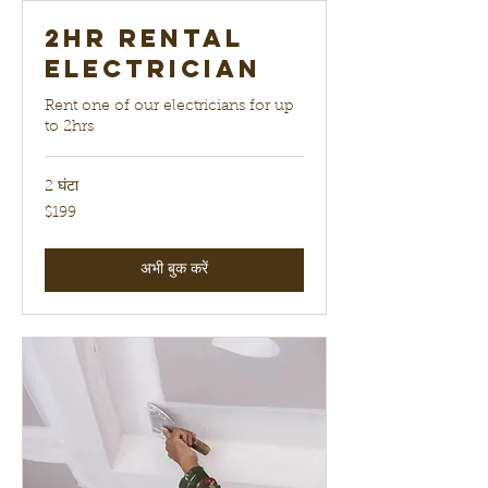
2hr Rental
electrician
Rent one of our electricians for up
to 2hrs
2 घंटा
199
$199
यूएस
डॉलर
अभी बुक करें