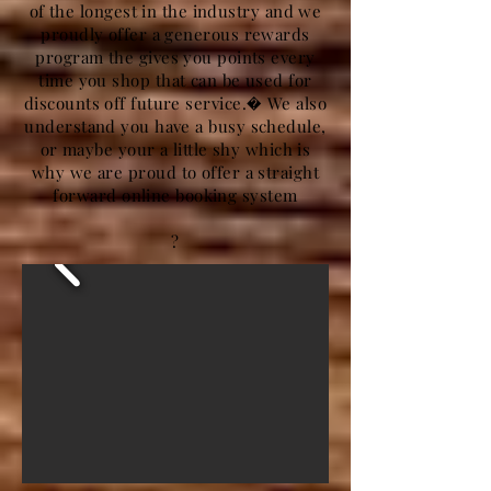
of the longest in the industry and we
proudly offer a generous rewards
program the gives you points every
time you shop that can be used for
discounts off future service.� We also
understand you have a busy schedule,
or maybe your a little shy which is
why we are proud to offer a straight
forward online booking system
?