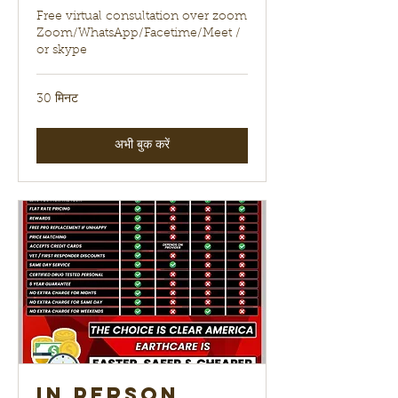
Free virtual consultation over zoom
Zoom/WhatsApp/Facetime/Meet /
or skype
30 मिनट
अभी बुक करें
In Person