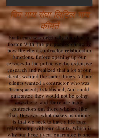
बिग गाय सेवा लिटिल गाय
कीमतें
Earth care was originally founded in
Boston With The purpose of changing
how the client contractor relationship
functions. Before opening up our
services to the public we did extensive
research and realized that a lot of our
clients wanted the same things. All our
clients wanted a contractor who was
Transparent, Established, And could
guarantee they would not be going
anywhere, and there are many
contractors out there who are like
that. However what makes us unique
is that we seek to have a life long
relationship with our clients. Which is
why our Free 5 year guarantee is one