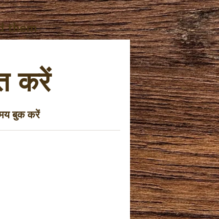
d them
 करें
य बुक करें