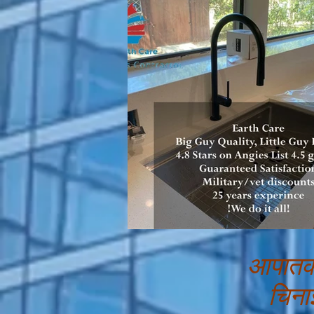
आपात
चिना