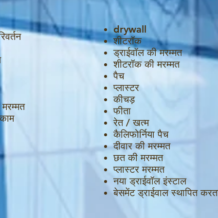
drywall
िवर्तन
शीटरॉक
ड्राईवॉल की मरम्मत
ण
शीटरॉक की मरम्मत
पैच
प्लास्टर
कीचड़
 मरम्मत
फीता
 काम
रेत / खत्म
कैलिफोर्निया पैच
दीवार की मरम्मत
छत की मरम्मत
प्लास्टर मरम्मत
नया ड्राईवॉल इंस्टाल
बेसमेंट ड्राईवाल स्थापित करता