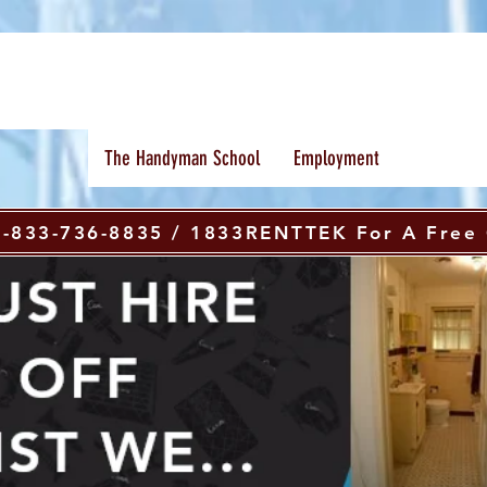
The Handyman School
Employment
 1-833-736-8835 / 1833RENTTEK For A Free 