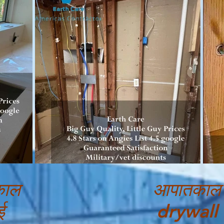
काल
आपातकाल
ई
drywall