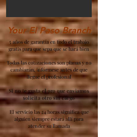
Your El Paso Branch
5 años de garantía en todo el trabajo
gratis para que sepa que se hará bien
Todas las cotizaciones son planas y no
cambiarán, infórmese antes de que
llegue el profesional
Si no te gusta el pro que enviamos
solicita otro sin cargo
El servicio las 24 horas significa que
alguien siempre estará allí para
atender su llamada