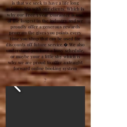
is that we seek to have a life long
relationship with our clients. Which is
why our Free 5 year guarantee is one
of the longest in the industry and we
proudly offer a generous rewards
program the gives you points every
time you shop that can be used for
discounts off future service.� We also
understand you have a busy schedule,
or maybe your a little shy which is
why we are proud to offer a straight
forward online booking system
?