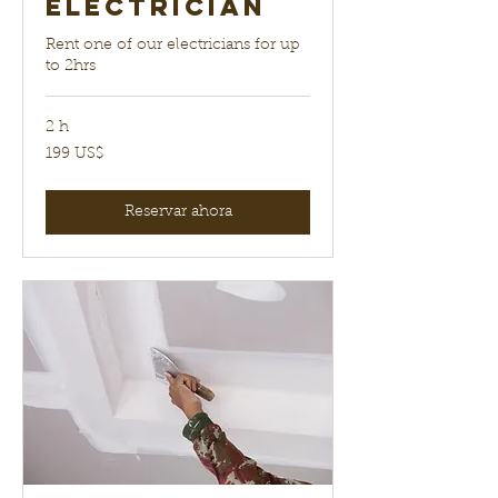
electrician
Rent one of our electricians for up
to 2hrs
2 h
199
199 US$
dólares
estadounidenses
Reservar ahora