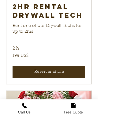
2hr Rental
Drywall Tech
Rent one of our Drywall Techs for
up to 2hrs
2 h
199
199 US$
dólares
estadounidenses
Reservar ahora
Call Us
Free Quote