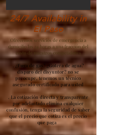
24/7 Availability in
El Paso
Ofrecemos servicios de emergencia a
domicilio las 24 horas a una fracción del
costo de nuestros competidores
. ¿Fuga de gas? ¿Gotera de agua?
disparo del disyuntor? no se
preocupe, tenemos un técnico
asegurado certificado para usted
. La cotización directa y transparente
por adelantado elimina cualquier
confusión, tenga la seguridad de saber
que el precio que cotiza es el precio
que paga