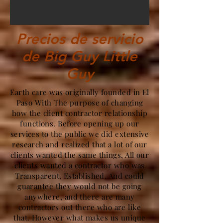
Precios de servicio
de Big Guy Little
Guy
Earth care was originally founded in El
Paso With The purpose of changing
how the client contractor relationship
functions. Before opening up our
services to the public we did extensive
research and realized that a lot of our
clients wanted the same things. All our
clients wanted a contractor who was
Transparent, Established, And could
guarantee they would not be going
anywhere, and there are many
contractors out there who are like
that. However what makes us unique