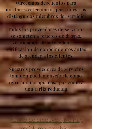
Ofrecemos descuentos para
militares/veterinarios para nuestros
distinguidos miembros del servicio
Todos los proveedores de servicios
se someten a pruebas de drogas,
verificación de antecedentes y
verificación de conocimientos antes
de atender a los clientes.
Nuestros proveedores de servicios
también pueden enseñarle cómo
reparar su propia casa por zoom a
una tarifa reducida
¿Corto de efectivo? ¡No hay