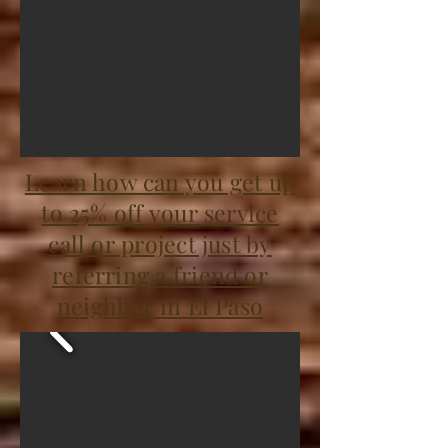
Learn how can you get up
to 25% off your service
call or project just by
referring a friend or
neighbor in El Paso