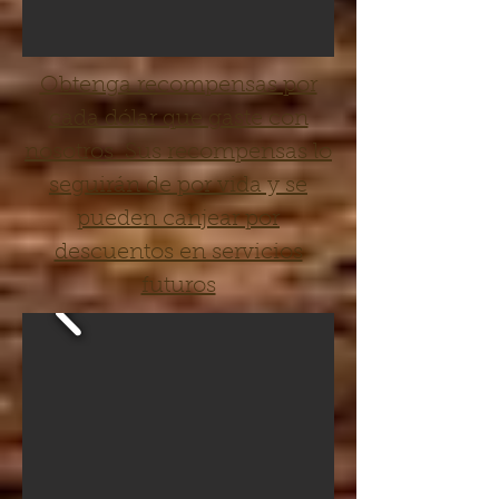
Obtenga recompensas por
cada dólar que gaste con
nosotros. Sus recompensas lo
seguirán de por vida y se
pueden canjear por
descuentos en servicios
futuros