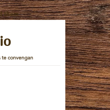
d them
io
ás te convengan