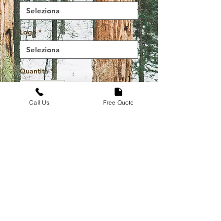
Logo
*
Quantità
*
Call Us
Free Quote
Aggiungi al carrello
Acquista ora
High Quality Durable And
Stylish