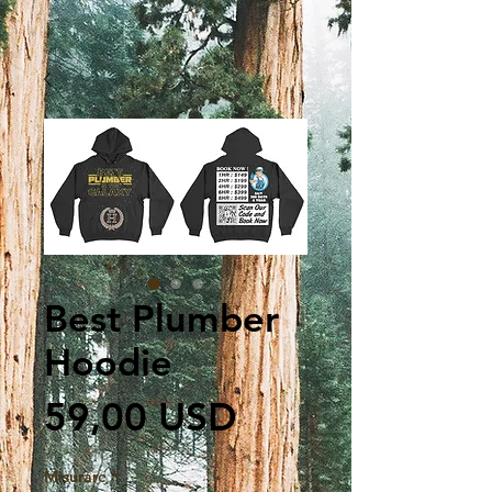
Best Plumber
Hoodie
Prezzo
59,00 USD
Misurare
*