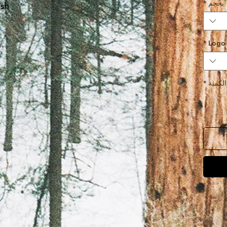
بحجم
*
ish
*
Logo
الكمية
*