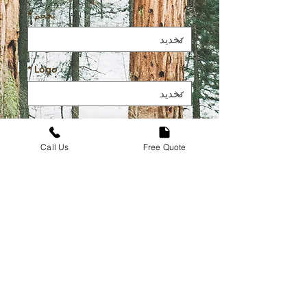
بحجم
*
*
Logo
الكمية
*
Call Us
Free Quote
أضِف إلى العربة
اشترِ الآن
High Quality Durable Tee