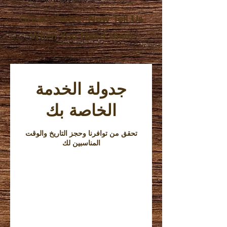
Great Choice, Now Tell Us
When You Need them
جدولة الخدمة
الخاصة بك
تحقق من توافرنا وحجز التاريخ والوقت
المناسبين لك