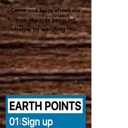
Come and learn about our
new rewards program
below by watching this
video