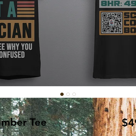
umber Tee
$4