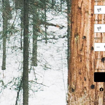
आकार
*
चुनें
Logo
*
चुनें
मात्रा
*