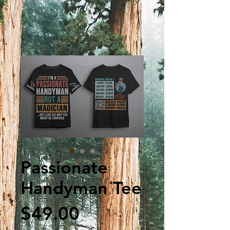
Passionate
Handyman Tee
मूल्य
$49.00