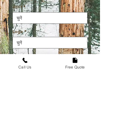
आकार
*
Logo
*
मात्रा
*
Call Us
Free Quote
कार्ट में जोड़ें
अभी खरीदें
High Quality Durable Tee