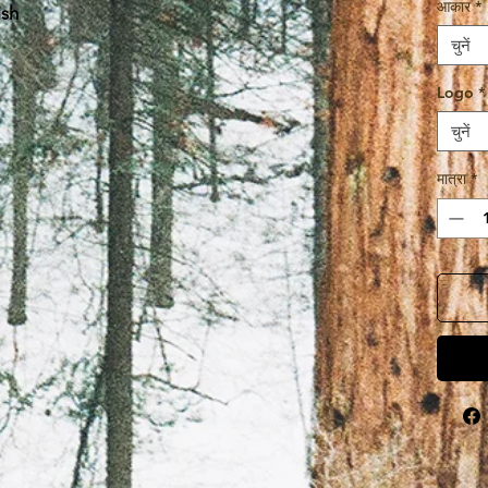
आकार
*
ish
चुनें
Logo
*
चुनें
मात्रा
*