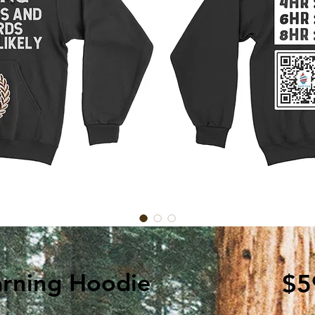
rning Hoodie
$5