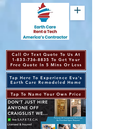
Call Or Text Quote To Us At
1-833-736-8835
To Get Your
Free Quote In 5 Mins Or Less
Tap Here To Experience Eva's
Earth Care Remodeled Home
Tap To Name Your Own Price