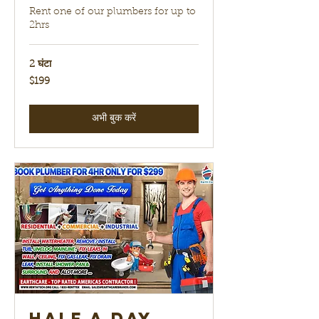
Rent one of our plumbers for up to
2hrs
2 घंटा
199
$199
यूएस
डॉलर
अभी बुक करें
Half a day