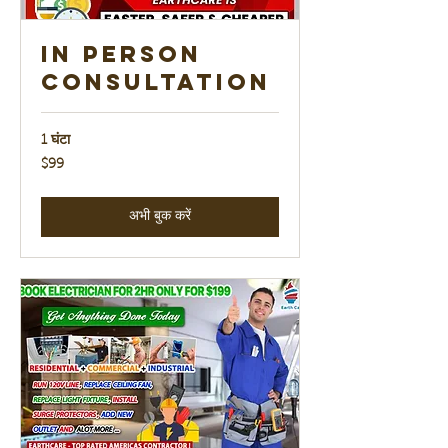
In Person
Consultation
1 घंटा
99
$99
यूएस
डॉलर
अभी बुक करें