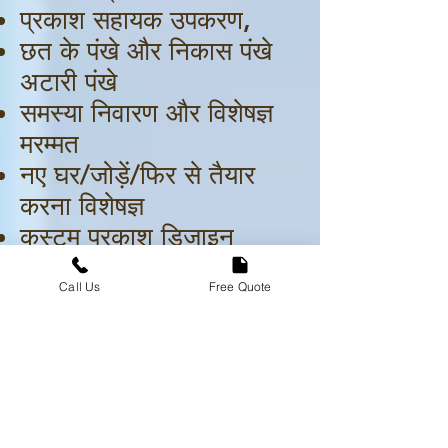
प्रकाश सहायक उपकरण,
छत के पंखे और निकास पंखे
अटारी पंखे
समस्या निवारण और विशेषज्ञ
मरम्मत
नए घर/जोड़ें/फिर से तैयार
करना विशेषज्ञ
कस्टम प्रकाश डिजाइन
धंसा हुआ कैन लाइटिंग
Call Us
Free Quote
सुरक्षा लाइटिंग / लैंडस्केप
एक्सेंट लाइटिंग डिज़ाइन, छत
के पंखे, नई स्थापना, वॉल
स्विच बदलना, रिमोट कंट्रोल
छत के पंखे/निकास पंखे/अटारी