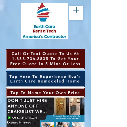
Call Or Text Quote To Us At
1-833-736-8835
To Get Your
Free Quote In 5 Mins Or Less
Tap Here To Experience Eva's
Earth Care Remodeled Home
Tap To Name Your Own Price