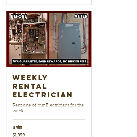
Weekly
Rental
Electrician
Rent one of our Electricians for the
week
8 घंटा
1,999
$1,999
यूएस