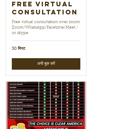
Free Virtual
Consultation
Free virtual consultation over zoom
Zoom/WhatsApp/Facetime/Meet /
or skype
30 मिनट
अभी बुक करें