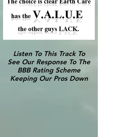
Listen To This Track To
See Our Response To The
BBB Rating Scheme
Keeping Our Pros Down