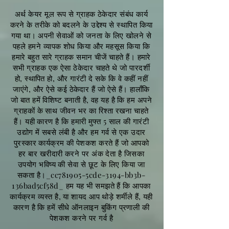
अर्थ केयर मूल रूप से ग्राहक ठेकेदार संबंध कार्य
करने के तरीके को बदलने के उद्देश्य से स्थापित किया
गया था। अपनी सेवाओं को जनता के लिए खोलने से
पहले हमने व्यापक शोध किया और महसूस किया कि
हमारे बहुत सारे ग्राहक समान चीजें चाहते हैं। हमारे
सभी ग्राहक एक ऐसा ठेकेदार चाहते थे जो पारदर्शी
हो, स्थापित हो, और गारंटी दे सके कि वे कहीं नहीं
जाएंगे, और ऐसे कई ठेकेदार हैं जो ऐसे हैं। हालाँकि
जो बात हमें विशिष्ट बनाती है, वह यह है कि हम अपने
ग्राहकों के साथ जीवन भर का रिश्ता रखना चाहते
हैं। यही कारण है कि हमारी मुफ्त 5 साल की गारंटी
उद्योग में सबसे लंबी है और हम गर्व से एक उदार
पुरस्कार कार्यक्रम की पेशकश करते हैं जो आपको
हर बार खरीदारी करने पर अंक देता है जिसका
उपयोग भविष्य की सेवा से छूट के लिए किया जा
सकता है।_cc781905-5cde-3194-bb3b-
136bad5cf58d_ हम यह भी समझते हैं कि आपका
कार्यक्रम व्यस्त है, या शायद आप थोड़े शर्मीले हैं, यही
कारण है कि हमें सीधे ऑनलाइन बुकिंग प्रणाली की
पेशकश करने पर गर्व है