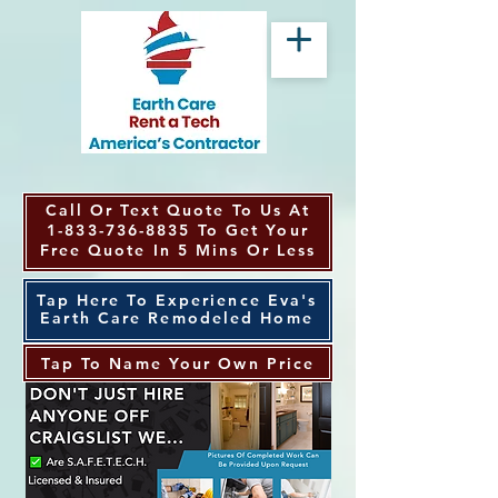
Call Or Text Quote To Us At
1-833-736-8835
To Get Your
Free Quote In 5 Mins Or Less
Tap Here To Experience Eva's
Earth Care Remodeled Home
Tap To Name Your Own Price