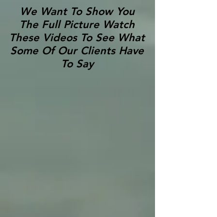
We Want To Show You
The Full Picture Watch
These Videos To See What
Some Of Our Clients Have
To Say