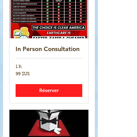
In Person Consultation
1 h
99
99 $US
dollars
des
États-
Unis
Réserver