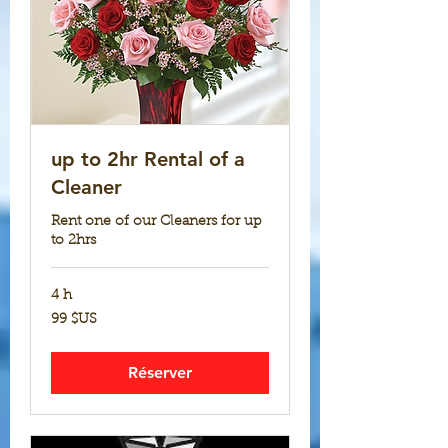
up to 2hr Rental of a
Cleaner
Rent one of our Cleaners for up
to 2hrs
4 h
99
99 $US
dollars
des
États-
Unis
Réserver