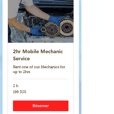
2hr Mobile Mechanic
Service
Rent one of our Mechanics for
up to 2hrs
2 h
199
199 $US
dollars
des
États-
Unis
Réserver