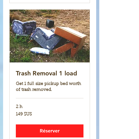
Trash Removal 1 load
Get 1 full size pickup bed worth
of trash removed.
2 h
149
149 $US
dollars
des
États-
Unis
Réserver