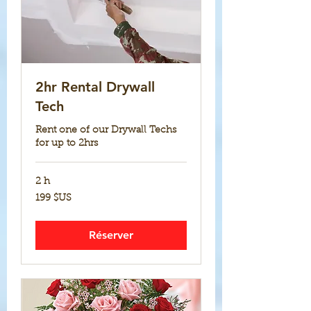
2hr Rental Drywall
Tech
Rent one of our Drywall Techs
for up to 2hrs
2 h
199
199 $US
dollars
des
États-
Unis
Réserver