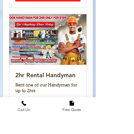
2hr Rental Handyman
Rent one of our Handyman for
up to 2hrs
2 h
Call Us
Free Quote
199
199 $US
dollars
des
États-
Unis
Réserver