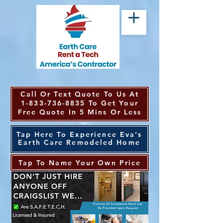
Call Or Text Quote To Us At
1-833-736-8835
To Get Your
Free Quote In 5 Mins Or Less
Tap Here To Experience Eva's
Earth Care Remodeled Home
Tap To Name Your Own Price