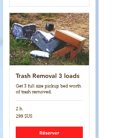
Trash Removal 3 loads
Get 3 full size pickup bed worth
of trash removed.
2 h
299
299 $US
dollars
des
États-
Unis
Réserver