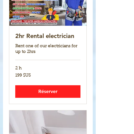
2hr Rental electrician
Rent one of our electricians for
up to 2hrs
2 h
199
199 $US
dollars
des
États-
Unis
Réserver