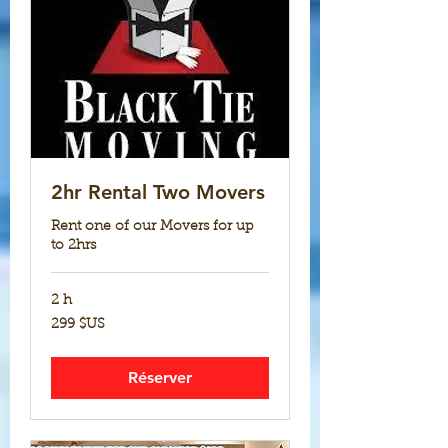
2hr Rental Two Movers
Rent one of our Movers for up
to 2hrs
2 h
299
299 $US
dollars
des
États-
Unis
Réserver