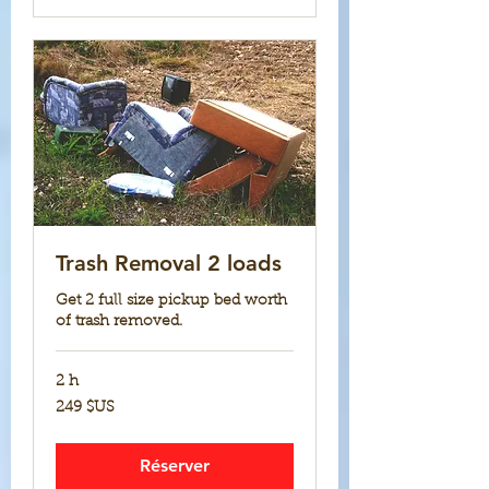
Trash Removal 2 loads
Get 2 full size pickup bed worth
of trash removed.
2 h
249
249 $US
dollars
des
États-
Unis
Réserver