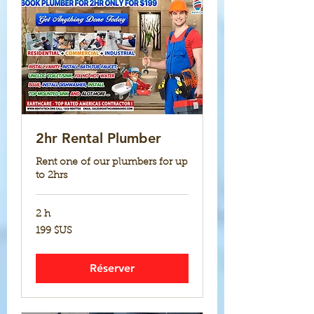
2hr Rental Plumber
Rent one of our plumbers for up
to 2hrs
2 h
199
199 $US
dollars
des
États-
Unis
Réserver