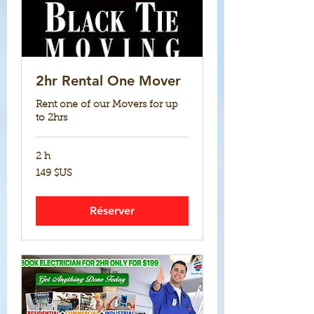
2hr Rental One Mover
Rent one of our Movers for up
to 2hrs
2 h
149
149 $US
dollars
des
États-
Unis
Réserver