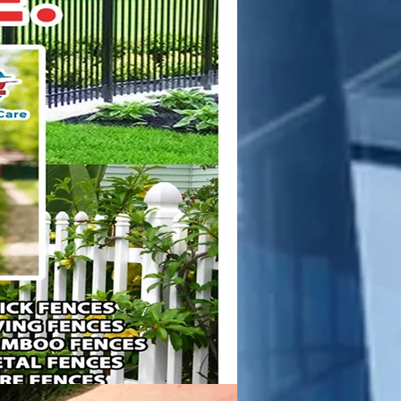
ras
tos /
ura