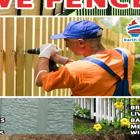
24 ho
Pavimen
Pint